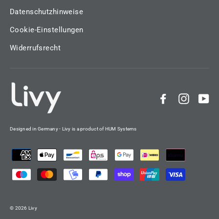
Datenschutzhinweise
Cookie-Einstellungen
Widerrufsrecht
Facebook
Instag
Yo
Designed in Germany - Livy is a product of HUM Systems
© 2026 Livy