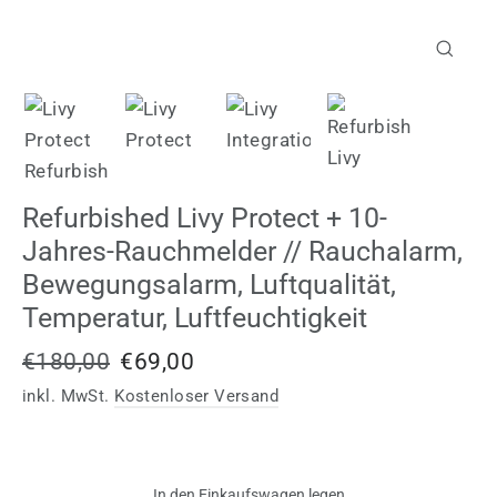
Schließ
(Esc)
Refurbished Livy Protect + 10-
Jahres-Rauchmelder // Rauchalarm,
Bewegungsalarm, Luftqualität,
Temperatur, Luftfeuchtigkeit
Normaler
Sonderpreis
€180,00
€69,00
Preis
inkl. MwSt.
Kostenloser Versand
In den Einkaufswagen legen