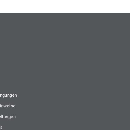
ingungen
inweise
ellungen
ht