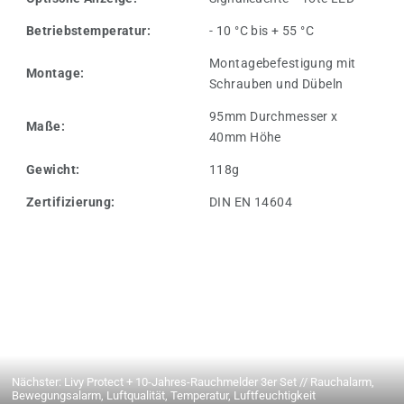
Betriebstemperatur:
- 10 °C bis + 55 °C
Montagebefestigung mit
Montage:
Schrauben und Dübeln
95mm Durchmesser x
Maße:
40mm Höhe
Gewicht:
118g
Zertifizierung:
DIN EN 14604
Nächster: Livy Protect + 10-Jahres-Rauchmelder 3er Set // Rauchalarm,
Bewegungsalarm, Luftqualität, Temperatur, Luftfeuchtigkeit